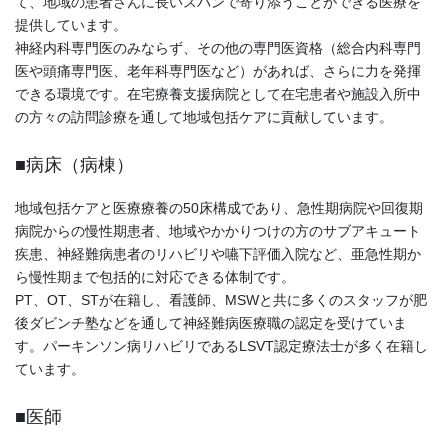
て、地域の患者さんに長いスパンで寄り添うことができる医療を
提供しています。
神経内科専門医のみならず、その他の専門医資格（総合内科専門
医や頭痛専門医、老年科専門医など）があれば、さらに力を発揮
できる環境です。在宅療養支援病院として在宅患者や施設入所中
の方々の訪問診療を通して地域包括ケアに貢献しています。
■病床（病棟）
地域包括ケアと医療療養の50床構成であり、急性期病院や回復期
病院からの慢性期患者、地域やかかりつけの方のサブアキュート
疾患、神経難病患者のリハビリや嚥下評価入院など、亜急性期か
ら慢性期まで包括的に対応できる体制です。
PT、OT、STが在籍し、看護師、MSWと共に多くのスタッフが肥
後ダビンチ塾などを通して神経難病医療職の認定を受けていま
す。パーキンソン病リハビリであるLSVT認定療法士が多く在籍し
ています。
■医師