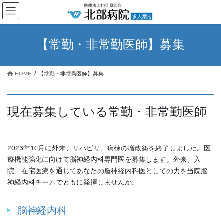
コ
ナ
ン
ビ
テ
ゲ
ン
ー
【常勤・非常勤医師】募集
ツ
シ
へ
ョ
ス
ン
HOME
【常勤・非常勤医師】募集
キ
に
ッ
移
プ
動
現在募集している常勤・非常勤医師
2023年10月に外来、リハビリ、病棟の増改築を終了しました。医
療機能強化に向けて脳神経内科専門医を募集します。外来、入
院、在宅医療を通じてあなたの脳神経内科医としての力を当院脳
神経内科チームでともに発揮しませんか。
脳神経内科